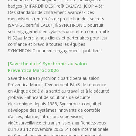
badges (MIFARE® DESFire® EV2/EV3, JCOP 4.5)•
Des standards de chiffrement avancés• Des
mécanismes renforcés de protection des secrets
(SAM-SE certifié EAL6+)💪SYNCHRONIC poursuit
son engagement en cybersécurité et en conformité
NIS2.🙏 Merci à nos clients et partenaires pour leur
confiance et bravo à toutes les équipes
SYNCHRONIC pour leur engagement quotidien !
[Save the date] Synchronic au salon
Preventica Maroc 2026
Save the date ! Synchronic participera au salon
Préventica Maroc, l’événement BtoB de référence
en Afrique dédié à la santé au travail et à la sécurité
globale. Fabricant de solutions de sécurité
électronique depuis 1988, Synchronic conçoit et
développe des systèmes innovants de contrôle
d’accès, alarme, intrusion, supervision,
vidéosurveillance et transmission. 📅 Rendez-vous
du 10 au 12 novembre 2026 📍 Foire Internationale
de Casablanca Venez rencontrer nos équipes et