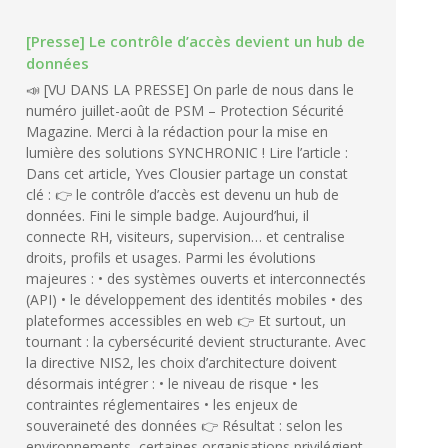
[Presse] Le contrôle d’accès devient un hub de
données
📣 [VU DANS LA PRESSE] On parle de nous dans le
numéro juillet-août de PSM – Protection Sécurité
Magazine. Merci à la rédaction pour la mise en
lumière des solutions SYNCHRONIC ! Lire l’article :
Dans cet article, Yves Clousier partage un constat
clé : 👉 le contrôle d’accès est devenu un hub de
données. Fini le simple badge. Aujourd’hui, il
connecte RH, visiteurs, supervision… et centralise
droits, profils et usages. Parmi les évolutions
majeures : • des systèmes ouverts et interconnectés
(API) • le développement des identités mobiles • des
plateformes accessibles en web 👉 Et surtout, un
tournant : la cybersécurité devient structurante. Avec
la directive NIS2, les choix d’architecture doivent
désormais intégrer : • le niveau de risque • les
contraintes réglementaires • les enjeux de
souveraineté des données 👉 Résultat : selon les
environnements, certaines organisations privilégient