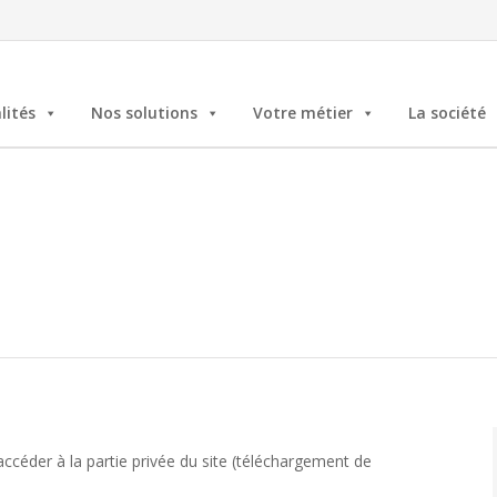
lités
Nos solutions
Votre métier
La société
ccéder à la partie privée du site (téléchargement de